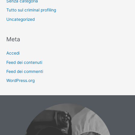
Senza categoria
Tutto sul criminal profiling
Uncategorized
Meta
Accedi
Feed dei contenuti
Feed dei commenti
WordPress.org