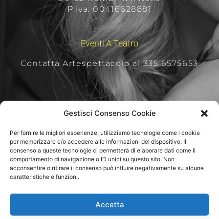
P.iva: 00416628881
Eventi A Teatro
Contatta Artespettacolo al 335 6575653
Per Rimanere Aggiornati
Gestisci Consenso Cookie
Per fornire le migliori esperienze, utilizziamo tecnologie come i cookie
per memorizzare e/o accedere alle informazioni del dispositivo. Il
consenso a queste tecnologie ci permetterà di elaborare dati come il
comportamento di navigazione o ID unici su questo sito. Non
acconsentire o ritirare il consenso può influire negativamente su alcune
caratteristiche e funzioni.
Iscriviti alla newsletter
Accetta