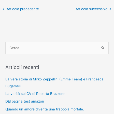
←
Articolo precedente
Articolo successivo
→
C
e
r
Articoli recenti
c
a
La vera storia di Mirko Zeppellini (Emme Team) e Francesca
:
Bugamelli
La verità sul CV di Roberta Bruzzone
DEl pagina test amazon
Quando un amore diventa una trappola mortale.