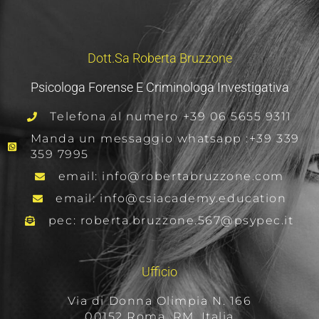
Dott.sa Roberta Bruzzone
Psicologa Forense E Criminologa Investigativa
Telefona al numero +39 06 5655 9311
Manda un messaggio whatsapp :+39 339
359 7995
email: info@robertabruzzone.com
email: info@csiacademy.education
pec: roberta.bruzzone.567@psypec.it
Ufficio
Via di Donna Olimpia N. 166
00152 Roma, RM, Italia