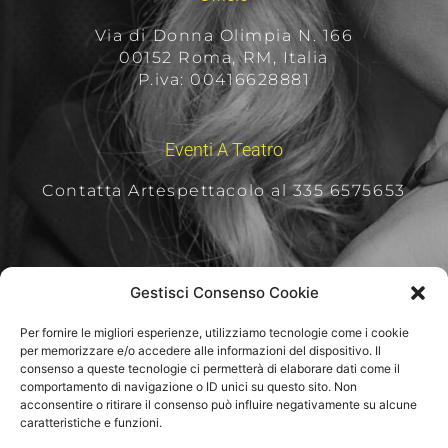
Via di Donna Olimpia N. 166
00152 Roma, RM, Italia
P.iva: 00416628881
Eventi A Teatro
Contatta Artespettacolo al 335 6575653
Per Rimanere Aggiornati
Gestisci Consenso Cookie
Per fornire le migliori esperienze, utilizziamo tecnologie come i cookie
per memorizzare e/o accedere alle informazioni del dispositivo. Il
consenso a queste tecnologie ci permetterà di elaborare dati come il
comportamento di navigazione o ID unici su questo sito. Non
acconsentire o ritirare il consenso può influire negativamente su alcune
caratteristiche e funzioni.
Iscriviti alla newsletter