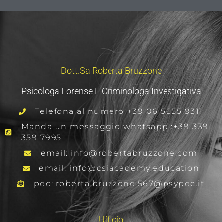
Dott.sa Roberta Bruzzone
Psicologa Forense E Criminologa Investigativa
Telefona al numero +39 06 5655 9311
Manda un messaggio whatsapp :+39 339
359 7995
email: info@robertabruzzone.com
email: info@csiacademy.education
pec: roberta.bruzzone.567@psypec.it
Ufficio