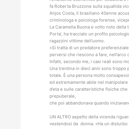
fa Roberta Bruzzone sulla squallida vic
Anjos Costa, il brasiliano 40enne accus
criminologa e psicologa forense, vicep
La Caramella Buona e volto noto della t
Porta’, ha tracciato un profilo psicolog
ragazzini vittime dell’uomo.
«Si tratta di un predatore preferenzia
perversi che riescono a fare, nell’arco 
Infatti, secondo me, i casi reali sono mol
Una trentina in dieci anni sono troppo 
totale. È una persona molto consapevole
ed estremamente abile nel manipolare i 
d’eta e sulle caratteristiche fisiche che
prepuberale,
che poi abbandonava quando iniziavano a
UN ALTRO aspetto della vicenda riguarda
vestendosi da donna. «Ha un disturbo di