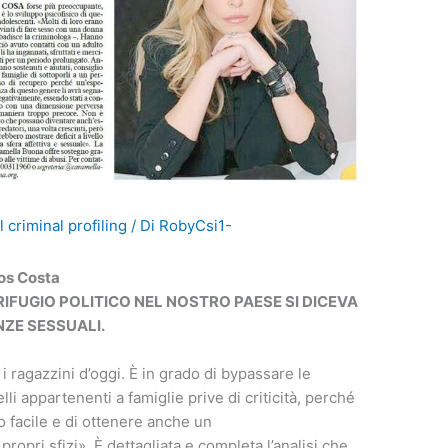
l criminal profiling
/ Di
RobyCsi1-
jos Costa
O RIFUGIO POLITICO NEL NOSTRO PAESE SI DICEVA
NZE SESSUALI.
 ragazzini d’oggi. È in grado di bypassare le
li appartenenti a famiglie prive di criticità, perché
do facile e di ottenere anche un
opri sfizi». È dettagliata e completa l’analisi che