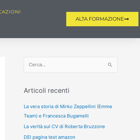
CAZIONI
ALTA FORMAZIONE
C
e
r
Articoli recenti
c
a
La vera storia di Mirko Zeppellini (Emme
:
Team) e Francesca Bugamelli
La verità sul CV di Roberta Bruzzone
DEl pagina test amazon