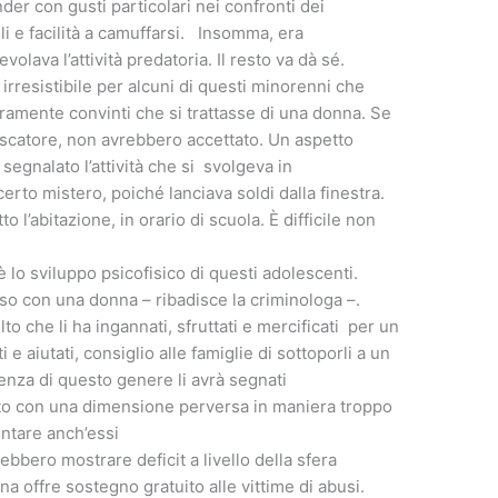
der con gusti particolari nei confronti dei
i e facilità a camuffarsi. Insomma, era
ava l’attività predatoria. Il resto va dà sé.
irresistibile per alcuni di questi minorenni che
ramente convinti che si trattasse di una donna. Se
escatore, non avrebbero accettato. Un aspetto
segnalato l’attività che si svolgeva in
erto mistero, poiché lanciava soldi dalla finestra.
tto l’abitazione, in orario di scuola. È difficile non
lo sviluppo psicofisico di questi adolescenti.
sso con una donna – ribadisce la criminologa –.
o che li ha ingannati, sfruttati e mercificati per un
 aiutati, consiglio alle famiglie di sottoporli a un
nza di questo genere li avrà segnati
to con una dimensione perversa in maniera troppo
ntare anch’essi
rebbero mostrare deficit a livello della sfera
a offre sostegno gratuito alle vittime di abusi.