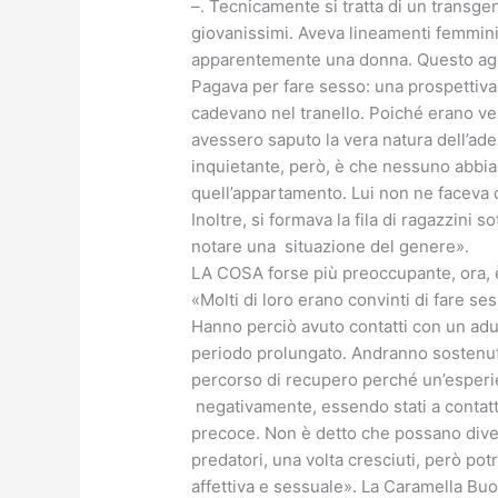
–. Tecnicamente si tratta di un transgen
giovanissimi. Aveva lineamenti femminil
apparentemente una donna. Questo agevol
Pagava per fare sesso: una prospettiva 
cadevano nel tranello. Poiché erano ve
avessero saputo la vera natura dell’ad
inquietante, però, è che nessuno abbia 
quell’appartamento. Lui non ne faceva c
Inoltre, si formava la fila di ragazzini so
notare una situazione del genere».
LA COSA forse più preoccupante, ora, è 
«Molti di loro erano convinti di fare se
Hanno perciò avuto contatti con un adult
periodo prolungato. Andranno sostenuti e
percorso di recupero perché un’esperie
negativamente, essendo stati a contat
precoce. Non è detto che possano dive
predatori, una volta cresciuti, però pot
affettiva e sessuale». La Caramella Buon