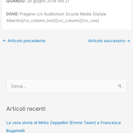
QUANDO:
29 giugno 2019 ore 21
DOVE:
Fregene c/o Auditorium Scuola Media Statale
Albertini[/vc_column_text][/vc_column][/vc_row]
←
Articolo precedente
Articolo successivo
→
C
e
r
Articoli recenti
c
a
La vera storia di Mirko Zeppellini (Emme Team) e Francesca
:
Bugamelli