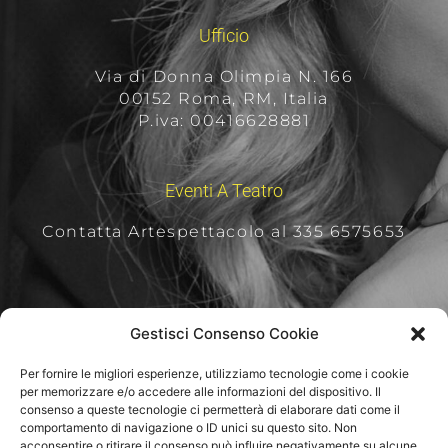
Ufficio
Via di Donna Olimpia N. 166
00152 Roma, RM, Italia
P.iva: 00416628881
Eventi A Teatro
Contatta Artespettacolo al 335 6575653
Per Rimanere Aggiornati
Gestisci Consenso Cookie
Per fornire le migliori esperienze, utilizziamo tecnologie come i cookie
per memorizzare e/o accedere alle informazioni del dispositivo. Il
consenso a queste tecnologie ci permetterà di elaborare dati come il
comportamento di navigazione o ID unici su questo sito. Non
acconsentire o ritirare il consenso può influire negativamente su alcune