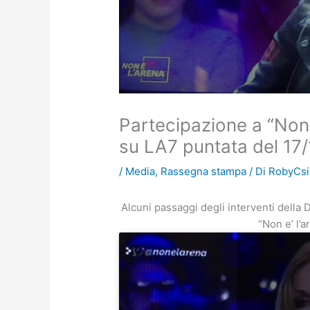
Partecipazione a “Non 
su LA7 puntata del 17
/
Media
,
Rassegna stampa
/ Di
RobyCsi
Alcuni passaggi degli interventi della 
“Non e’ l’a