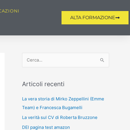
CAZIONI
ALTA FORMAZIONE
C
e
r
Articoli recenti
c
a
La vera storia di Mirko Zeppellini (Emme
:
Team) e Francesca Bugamelli
La verità sul CV di Roberta Bruzzone
DEl pagina test amazon