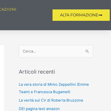
CAZIONI
ALTA FORMAZIONE
C
e
r
Articoli recenti
c
a
La vera storia di Mirko Zeppellini (Emme
:
Team) e Francesca Bugamelli
La verità sul CV di Roberta Bruzzone
DEl pagina test amazon