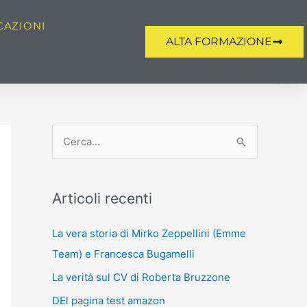
CAZIONI
ALTA FORMAZIONE
C
e
r
Articoli recenti
c
a
La vera storia di Mirko Zeppellini (Emme
:
Team) e Francesca Bugamelli
La verità sul CV di Roberta Bruzzone
DEl pagina test amazon