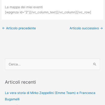
La mappa dei miei eventi
[wpgmza id=”2″][/vc_column_text][/vc_column][/vc_row]
←
Articolo precedente
Articolo successivo
→
C
e
r
Articoli recenti
c
a
La vera storia di Mirko Zeppellini (Emme Team) e Francesca
:
Bugamelli