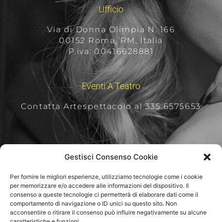
Ufficio
Via di Donna Olimpia N. 166
00152 Roma, RM, Italia
P.iva: 00416628881
Eventi A Teatro
Contatta Artespettacolo al 335 6575653
Per Rimanere Aggiornati
Gestisci Consenso Cookie
Per fornire le migliori esperienze, utilizziamo tecnologie come i cookie
per memorizzare e/o accedere alle informazioni del dispositivo. Il
consenso a queste tecnologie ci permetterà di elaborare dati come il
comportamento di navigazione o ID unici su questo sito. Non
acconsentire o ritirare il consenso può influire negativamente su alcune
caratteristiche e funzioni.