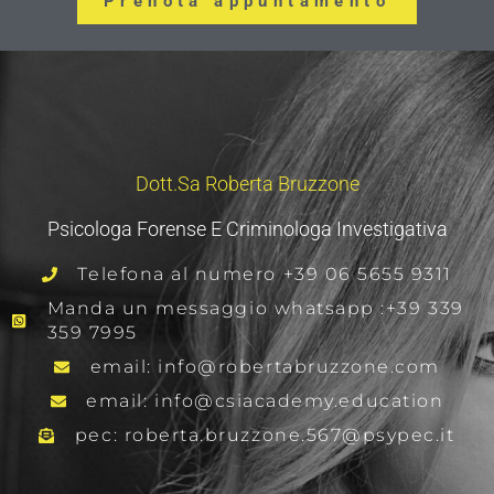
Prenota appuntamento
Dott.sa Roberta Bruzzone
Psicologa Forense E Criminologa Investigativa
Telefona al numero +39 06 5655 9311
Manda un messaggio whatsapp :+39 339
359 7995
email: info@robertabruzzone.com
email: info@csiacademy.education
pec: roberta.bruzzone.567@psypec.it