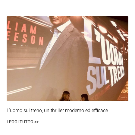
P
P
P
P
P
A
A
A
A
A
G
G
G
G
G
I
I
I
I
I
N
N
N
N
N
A
A
A
A
A
L’uomo sul treno, un thriller moderno ed efficace
LEGGI TUTTO >>